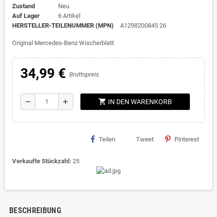
Zustand
Neu
Auf Lager
6 Artikel
HERSTELLER-TEILENUMMER (MPN)
A1298200845 26
Original Mercedes-Benz Wischerblatt
34,99 €
Bruttopreis
shopping_cart
remove
add
IN DEN WARENKORB
Teilen
Tweet
Pinterest
Verkaufte Stückzahl:
25
BESCHREIBUNG